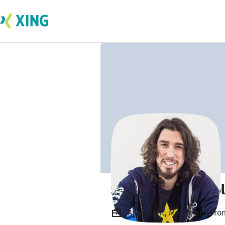
Sebastiano Bertol
Angestellt, Mobile and Fron