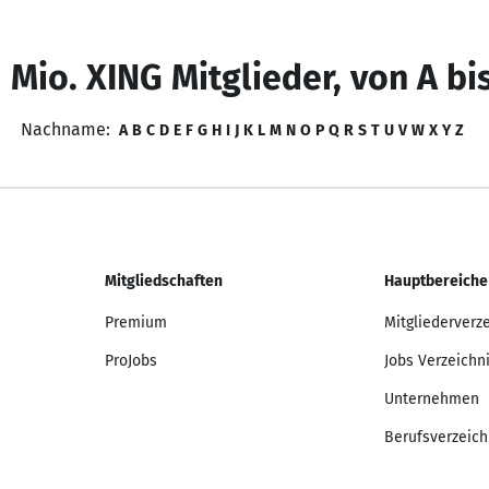
 Mio. XING Mitglieder, von A bi
Nachname:
A
B
C
D
E
F
G
H
I
J
K
L
M
N
O
P
Q
R
S
T
U
V
W
X
Y
Z
Mitgliedschaften
Hauptbereiche
Premium
Mitgliederverz
ProJobs
Jobs Verzeichn
Unternehmen
Berufsverzeich