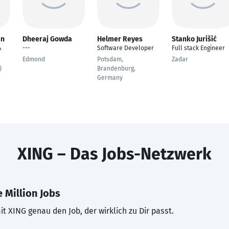
an
Dheeraj Gowda
Helmer Reyes
Stanko Jurišić
&
---
Software Developer
Full stack Engineer
Edmond
Potsdam,
Zadar
)
Brandenburg,
Germany
XING – Das Jobs-Netzwerk
 Million Jobs
t XING genau den Job, der wirklich zu Dir passt.