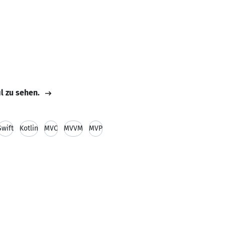
il zu sehen.
Swift
Kotlin
MVC
MVVM
MVP