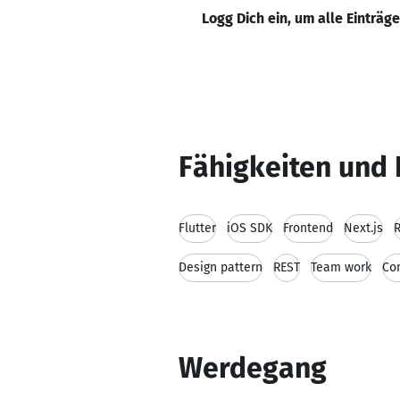
Logg Dich ein, um alle Einträg
Fähigkeiten und 
Flutter
iOS SDK
Frontend
Next.js
Design pattern
REST
Team work
Co
Werdegang