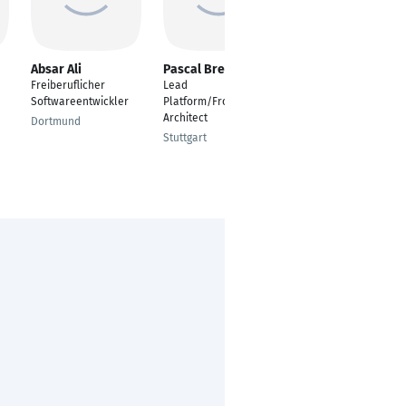
Absar Ali
Pascal Brewing
Pratham Rathod
Freiberuflicher
Lead
---
Softwareentwickler
Platform/Frontend
Braunschweig
Architect
Dortmund
Stuttgart