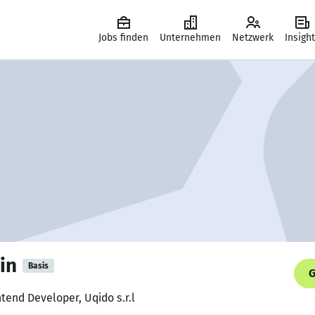
Jobs finden
Unternehmen
Netzwerk
Insigh
in
Basis
G
tend Developer, Uqido s.r.l