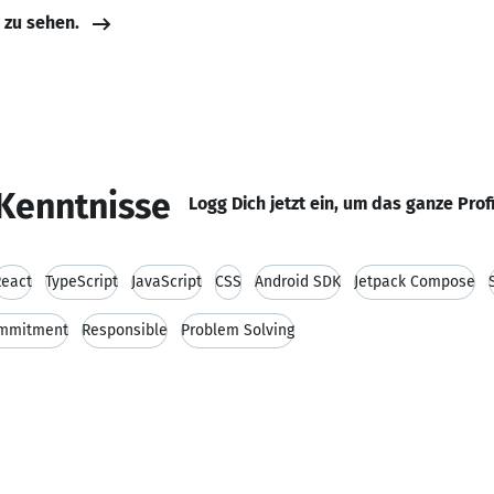
e zu sehen.
Kenntnisse
Logg Dich jetzt ein, um das ganze Prof
React
TypeScript
JavaScript
CSS
Android SDK
Jetpack Compose
mmitment
Responsible
Problem Solving