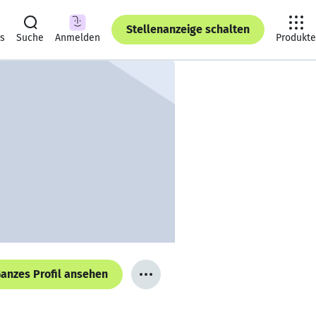
Stellenanzeige schalten
ts
Suche
Anmelden
Produkte
anzes Profil ansehen