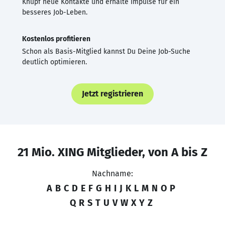
Knüpf neue Kontakte und erhalte Impulse für ein
besseres Job-Leben.
Kostenlos profitieren
Schon als Basis-Mitglied kannst Du Deine Job-Suche
deutlich optimieren.
Jetzt registrieren
21 Mio. XING Mitglieder, von A bis Z
Nachname:
A
B
C
D
E
F
G
H
I
J
K
L
M
N
O
P
Q
R
S
T
U
V
W
X
Y
Z