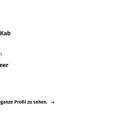
 Kab
1
eer
 ganze Profil zu sehen.