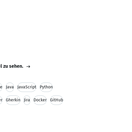
il zu sehen.
ce
Java
JavaScript
Python
r
Gherkin
Jira
Docker
GitHub