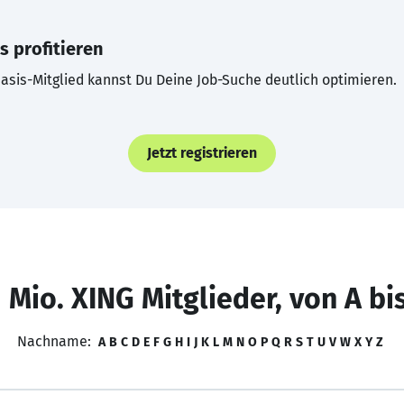
s profitieren
asis-Mitglied kannst Du Deine Job-Suche deutlich optimieren.
Jetzt registrieren
 Mio. XING Mitglieder, von A bi
Nachname:
A
B
C
D
E
F
G
H
I
J
K
L
M
N
O
P
Q
R
S
T
U
V
W
X
Y
Z