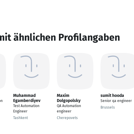
mit ähnlichen Profilangaben
Muhammad
Maxim
sumit hooda
Egamberdiyev
Dolgopolsky
on
Senior qa engineer
Test Automation
QA Automation
Brussels
Engineer
engineer
Tashkent
Cherepovets