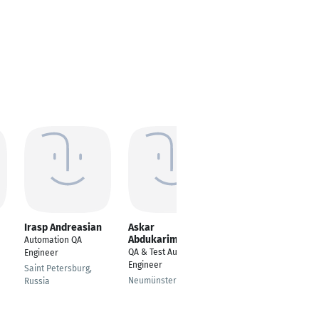
Irasp Andreasian
Askar
Cristian Nenu
Abdukarimov
Automation QA
Senior QA Automation
QA & Test Automation
Engineer
Engineer
Engineer
Saint Petersburg,
Bucharest
Neumünster
Russia