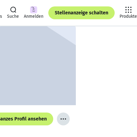
Stellenanzeige schalten
ts
Suche
Anmelden
Produkte
anzes Profil ansehen