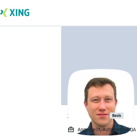
Serge Kab
Basis
Angestellt, Automation QA