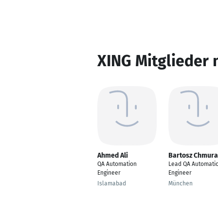
XING Mitglieder 
Ahmed Ali
Bartosz Chmura
QA Automation
Lead QA Automati
Engineer
Engineer
Islamabad
München