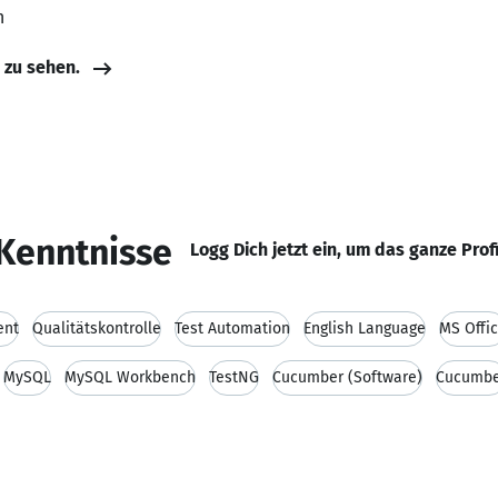
n
e zu sehen.
Kenntnisse
Logg Dich jetzt ein, um das ganze Prof
ent
Qualitätskontrolle
Test Automation
English Language
MS Offi
MySQL
MySQL Workbench
TestNG
Cucumber (Software)
Cucumbe