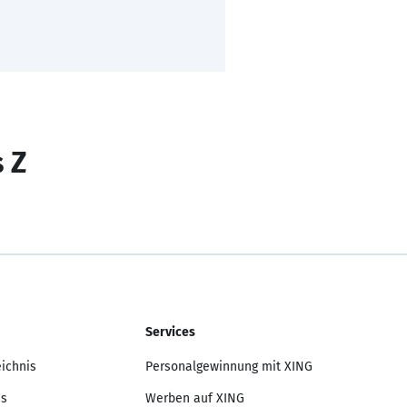
s Z
Services
eichnis
Personalgewinnung mit XING
is
Werben auf XING