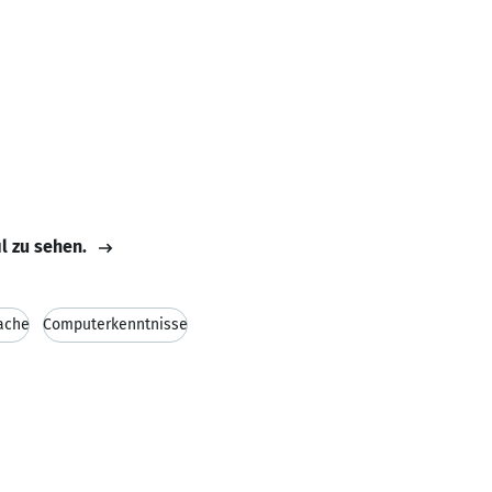
il zu sehen.
ache
Computerkenntnisse