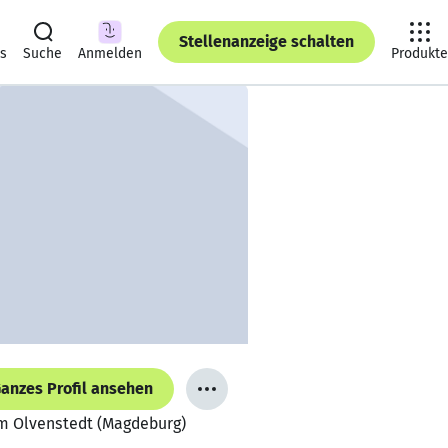
Stellenanzeige schalten
ts
Suche
Anmelden
Produkte
anzes Profil ansehen
kum Olvenstedt (Magdeburg)