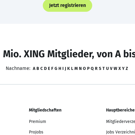
Jetzt registrieren
 Mio. XING Mitglieder, von A bi
Nachname:
A
B
C
D
E
F
G
H
I
J
K
L
M
N
O
P
Q
R
S
T
U
V
W
X
Y
Z
Mitgliedschaften
Hauptbereiche
Premium
Mitgliederverz
ProJobs
Jobs Verzeichn