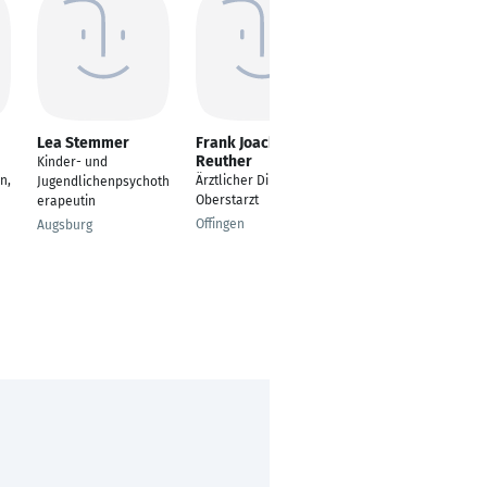
Lea Stemmer
Frank Joachim
Lena Pfeiffer
Reuther
Kinder- und
Talent Sourcer
n,
Ärztlicher Direktor,
Jugendlichenpsychoth
Mainkofen
Oberstarzt
erapeutin
Offingen
Augsburg