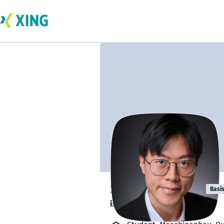
Sergio Guo Lin
Basi
ist im Praxissemester. 💼