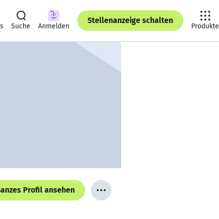
Stellenanzeige schalten
ts
Suche
Anmelden
Produkte
anzes Profil ansehen