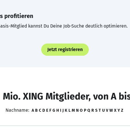
s profitieren
asis-Mitglied kannst Du Deine Job-Suche deutlich optimieren.
Jetzt registrieren
 Mio. XING Mitglieder, von A bi
Nachname:
A
B
C
D
E
F
G
H
I
J
K
L
M
N
O
P
Q
R
S
T
U
V
W
X
Y
Z