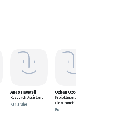
Anas Hawasli
Özkan Özcelik
Lars Brendiek
Research Assistant
Projektmanager
Maschinenbau
Elektromobilität
Karlsruhe
Dortmund
Bühl