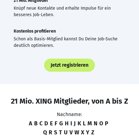
21 Mio. Mitglieder
Knüpf neue Kontakte und erhalte Impulse für ein
besseres Job-Leben.
Kostenlos profitieren
Schon als Basis-Mitglied kannst Du Deine Job-Suche
deutlich optimieren.
Jetzt registrieren
21 Mio. XING Mitglieder, von A bis Z
Nachname:
A
B
C
D
E
F
G
H
I
J
K
L
M
N
O
P
Q
R
S
T
U
V
W
X
Y
Z