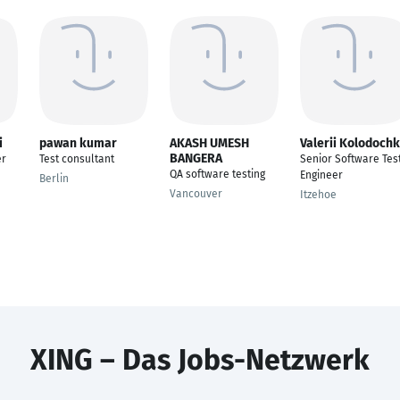
i
pawan kumar
AKASH UMESH
Valerii Kolodoch
BANGERA
er
Test consultant
Senior Software Tes
QA software testing
Engineer
Berlin
Vancouver
Itzehoe
XING – Das Jobs-Netzwerk