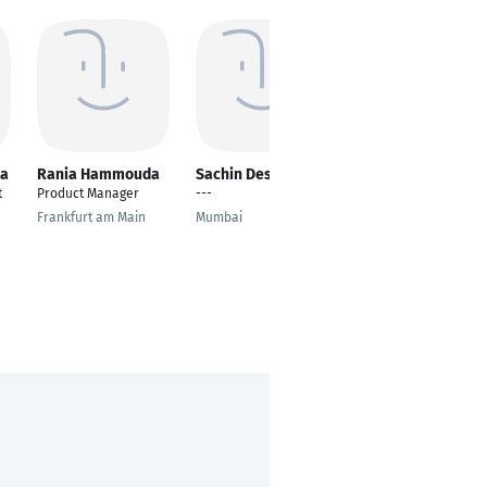
ka
Rania Hammouda
Sachin Deshmukh
Hebatallah Hassan
t
Product Manager
---
Software Test
Manager
Frankfurt am Main
Mumbai
Cairo