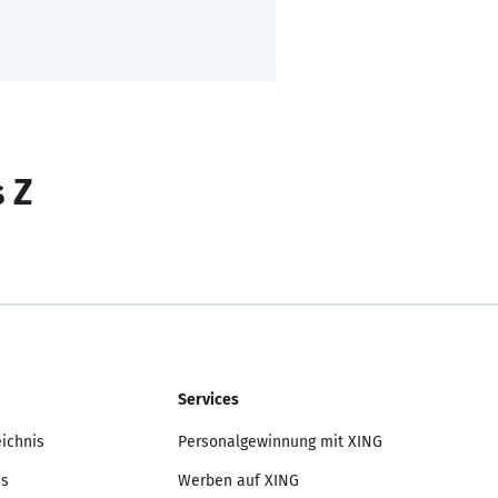
s Z
Services
eichnis
Personalgewinnung mit XING
is
Werben auf XING