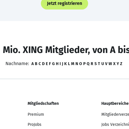
Jetzt registrieren
 Mio. XING Mitglieder, von A bi
Nachname:
A
B
C
D
E
F
G
H
I
J
K
L
M
N
O
P
Q
R
S
T
U
V
W
X
Y
Z
Mitgliedschaften
Hauptbereiche
Premium
Mitgliederverz
ProJobs
Jobs Verzeichn