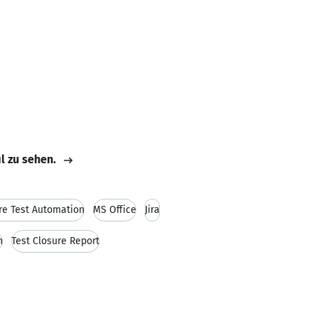
il zu sehen.
re Test Automation
MS Office
Jira
n
Test Closure Report