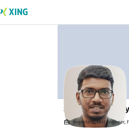
Sethubathy Nara
Angestellt, Test Engineer,