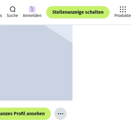
Stellenanzeige schalten
ts
Suche
Anmelden
Produkte
anzes Profil ansehen