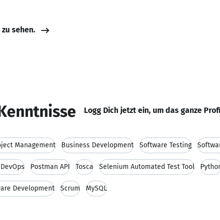
e zu sehen.
Kenntnisse
Logg Dich jetzt ein, um das ganze Prof
oject Management
Business Development
Software Testing
Softwa
e DevOps
Postman API
Tosca
Selenium Automated Test Tool
Pytho
ware Development
Scrum
MySQL