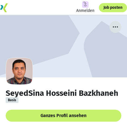
Job posten
Anmelden
SeyedSina Hosseini Bazkhaneh
Basis
Ganzes Profil ansehen