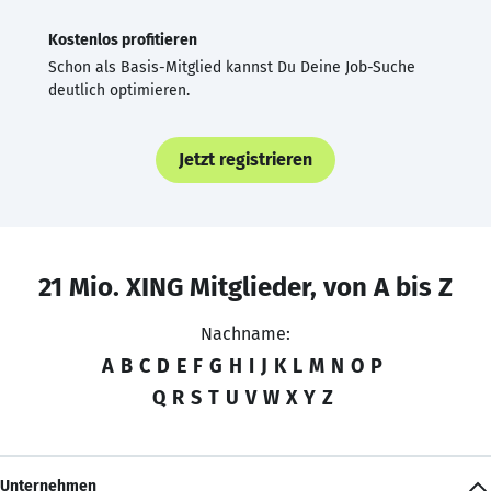
Kostenlos profitieren
Schon als Basis-Mitglied kannst Du Deine Job-Suche
deutlich optimieren.
Jetzt registrieren
21 Mio. XING Mitglieder, von A bis Z
Nachname:
A
B
C
D
E
F
G
H
I
J
K
L
M
N
O
P
Q
R
S
T
U
V
W
X
Y
Z
Unternehmen