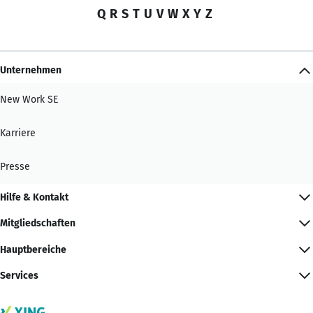
Q
R
S
T
U
V
W
X
Y
Z
Unternehmen
New Work SE
Karriere
Presse
Hilfe & Kontakt
Mitgliedschaften
Hauptbereiche
Services