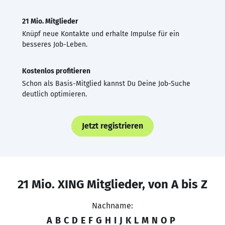
21 Mio. Mitglieder
Knüpf neue Kontakte und erhalte Impulse für ein
besseres Job-Leben.
Kostenlos profitieren
Schon als Basis-Mitglied kannst Du Deine Job-Suche
deutlich optimieren.
Jetzt registrieren
21 Mio. XING Mitglieder, von A bis Z
Nachname:
A
B
C
D
E
F
G
H
I
J
K
L
M
N
O
P