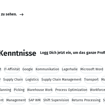
e zu sehen.
Kenntnisse
Logg Dich jetzt ein, um das ganze Prof
t
IT-Affinität
Google
Kommunikation
Lagerhalle
Microsoft Word
P
Supply Chain
Logistics
Supply Chain Management
Transport
Ma
Planning
Picking
Warehouse Work
Process Optimization
Workforc
ent
Management
SAP WM
Shift Supervision
Returns Processing
S