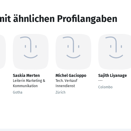
mit ähnlichen Profilangaben
Saskia Merten
Michel Gacioppo
Sajith Liyanage
Leiterin Marketing &
Tech. Verkauf
---
Kommunikation
Innendienst
Colombo
Gotha
Zürich