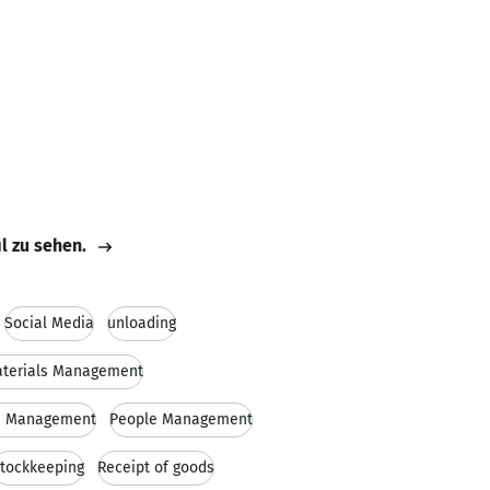
il zu sehen.
Social Media
unloading
terials Management
e Management
People Management
tockkeeping
Receipt of goods