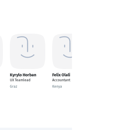
Kyrylo Horban
Felix Olali
Zorain Hassan
UX Teamlead
Accountant
Tax Assistant -
Expatriate UK and US
Graz
Kenya
Tax & P11D
Frankfurt am Main