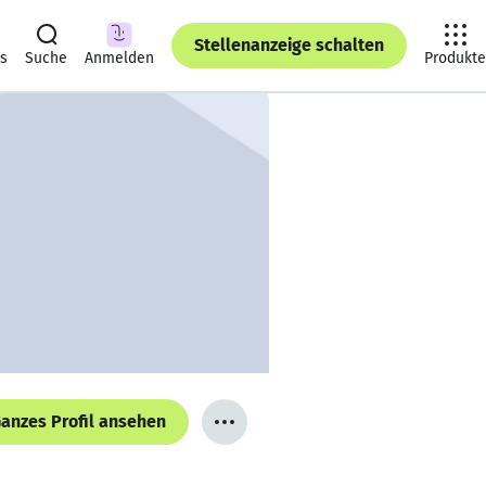
Stellenanzeige schalten
ts
Suche
Anmelden
Produkte
anzes Profil ansehen