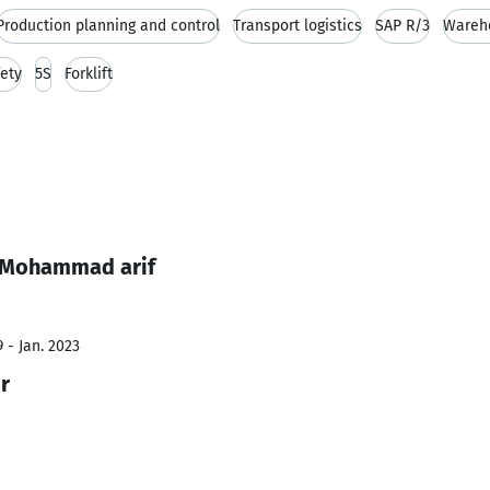
Production planning and control
Transport logistics
SAP R/3
Wareh
ety
5S
Forklift
k Mohammad arif
 - Jan. 2023
r