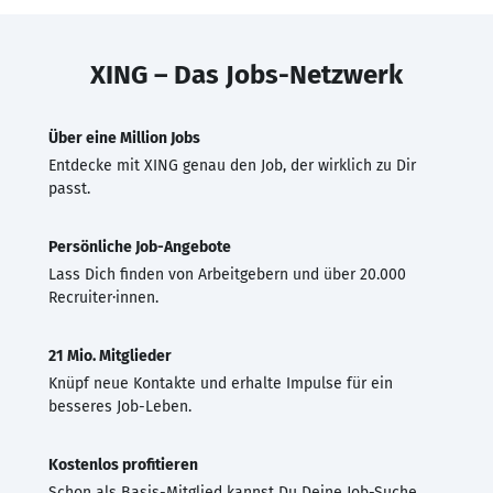
XING – Das Jobs-Netzwerk
Über eine Million Jobs
Entdecke mit XING genau den Job, der wirklich zu Dir
passt.
Persönliche Job-Angebote
Lass Dich finden von Arbeitgebern und über 20.000
Recruiter·innen.
21 Mio. Mitglieder
Knüpf neue Kontakte und erhalte Impulse für ein
besseres Job-Leben.
Kostenlos profitieren
Schon als Basis-Mitglied kannst Du Deine Job-Suche