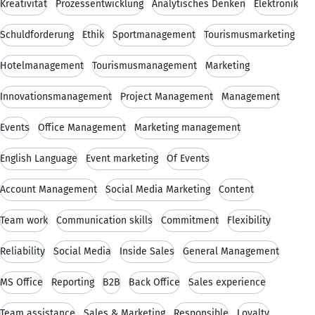
Kreativität
Prozessentwicklung
Analytisches Denken
Elektronik
Schuldforderung
Ethik
Sportmanagement
Tourismusmarketing
Hotelmanagement
Tourismusmanagement
Marketing
Innovationsmanagement
Project Management
Management
Events
Office Management
Marketing management
English Language
Event marketing
Of Events
Account Management
Social Media Marketing
Content
Team work
Communication skills
Commitment
Flexibility
Reliability
Social Media
Inside Sales
General Management
MS Office
Reporting
B2B
Back Office
Sales experience
Team assistance
Sales & Marketing
Responsible
Loyalty