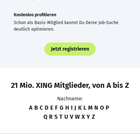
Kostenlos profitieren
Schon als Basis-Mitglied kannst Du Deine Job-Suche
deutlich optimieren.
Jetzt registrieren
21 Mio. XING Mitglieder, von A bis Z
Nachname:
A
B
C
D
E
F
G
H
I
J
K
L
M
N
O
P
Q
R
S
T
U
V
W
X
Y
Z