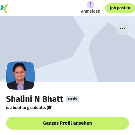
Job posten
Anmelden
Shalini N Bhatt
Basis
is about to graduate. 🎓
Ganzes Profil ansehen