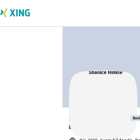
Shanice Hinkle
Bas
ist im Praxissemester. 💼