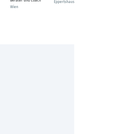
Berater und Coach
Eppertshausen
Frankfurt am Main
Wien