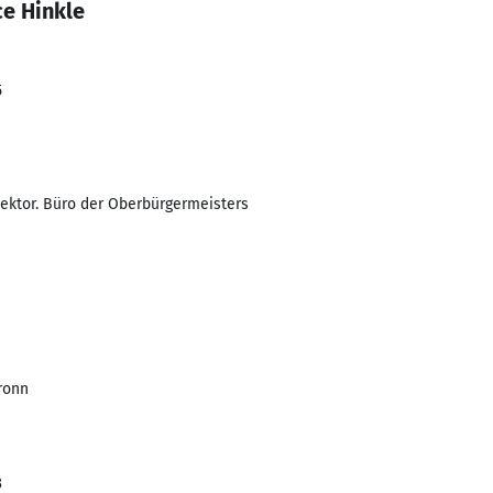
ce Hinkle
5
Sektor. Büro der Oberbürgermeisters
ronn
3