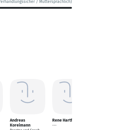
Verhandlungssicher / Muttersprachlich)
Andreas
Rene Hartfiel
Yasin Yilmaz
Koreimann
---
Teamleiter