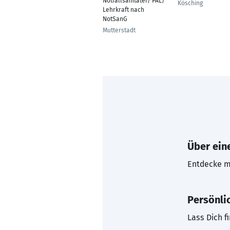
Notfallsanitäter/ PAL/
Kösching
Lehrkraft nach
NotSanG
Mutterstadt
Über eine
Entdecke mi
Persönli
Lass Dich f