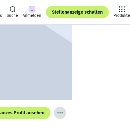
Stellenanzeige schalten
ts
Suche
Anmelden
Produkte
anzes Profil ansehen