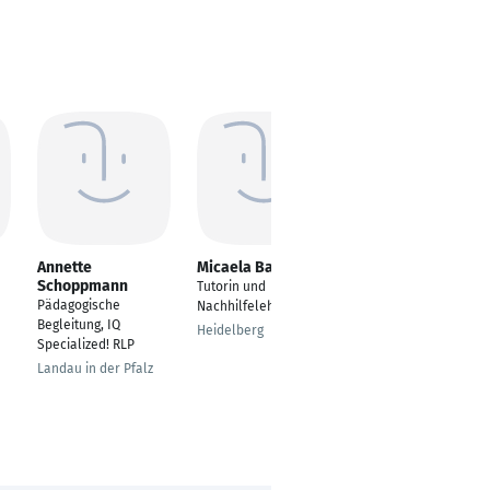
Annette
Micaela Barahona
Diletta Mulattieri
Schoppmann
Tutorin und
Italienischlehrerin
Pädagogische
Nachhilfelehrerin
La Spezia
Begleitung, IQ
Heidelberg
Specialized! RLP
Landau in der Pfalz