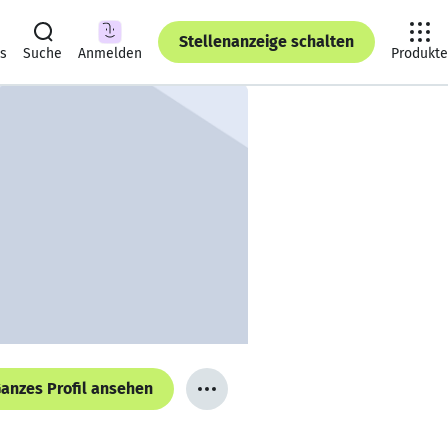
Stellenanzeige schalten
ts
Suche
Anmelden
Produkte
anzes Profil ansehen