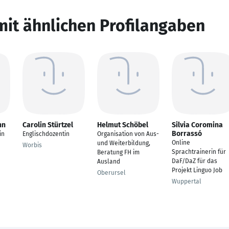
mit ähnlichen Profilangaben
nn
Carolin Stürtzel
Helmut Schöbel
Silvia Coromina
Borrassó
in
Englischdozentin
Organisation von Aus-
Online
und Weiterbildung,
Worbis
Sprachtrainerin für
Beratung FH im
DaF/DaZ für das
Ausland
Projekt Linguo Job
Oberursel
Wuppertal