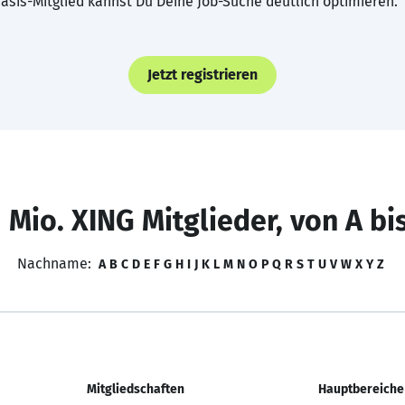
asis-Mitglied kannst Du Deine Job-Suche deutlich optimieren.
Jetzt registrieren
 Mio. XING Mitglieder, von A bi
Nachname:
A
B
C
D
E
F
G
H
I
J
K
L
M
N
O
P
Q
R
S
T
U
V
W
X
Y
Z
Mitgliedschaften
Hauptbereiche