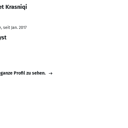
t Krasniqi
 seit Jan. 2017
yst
 ganze Profil zu sehen.