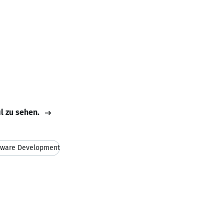
il zu sehen.
tware Development