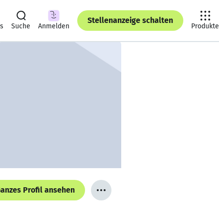
Stellenanzeige schalten
ts
Suche
Anmelden
Produkte
anzes Profil ansehen