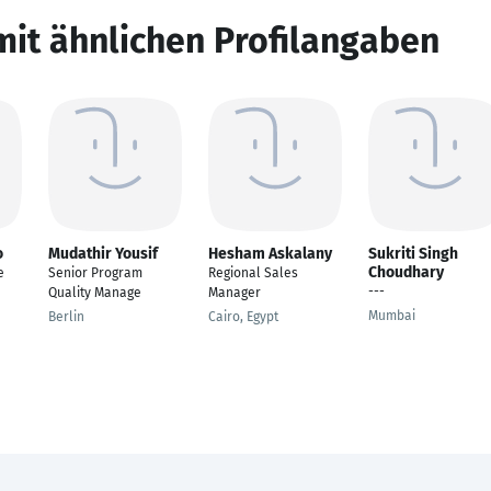
mit ähnlichen Profilangaben
o
Mudathir Yousif
Hesham Askalany
Sukriti Singh
Choudhary
e
Senior Program
Regional Sales
---
Quality Manage
Manager
Mumbai
Berlin
Cairo, Egypt