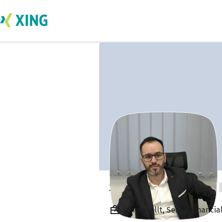
Shefqet Krasniqi
Angestellt, Senior Financia