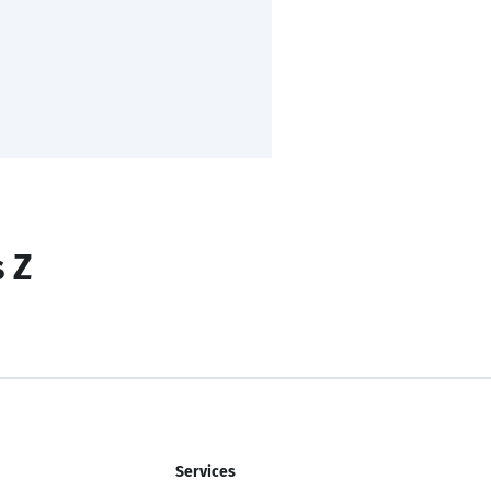
s Z
Services