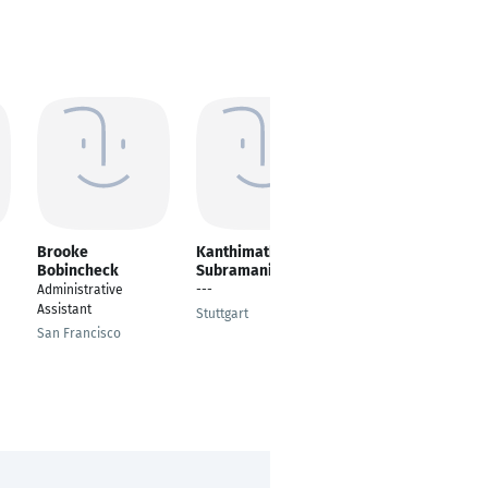
Brooke
Kanthimathi
Erik Gmelig
Bobincheck
Subramaniam
Meyling
Administrative
---
Founder | Boardroom
Assistant
Trainer | Speaker
Stuttgart
San Francisco
Krefeld