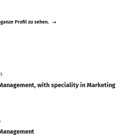
 ganze Profil zu sehen.
25
 Management, with speciality in Marketing
4
n Management