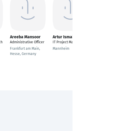
Areeba Mansoor
Artur Ismailov
Fatima Soofi Desai
ch
Administrative Officer
IT Project Manager
MSc- International
Marketing
Frankfurt am Main,
Mannheim
Hesse, Germany
Frankfurt am Main