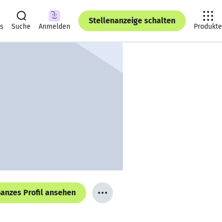
Stellenanzeige schalten
ts
Suche
Anmelden
Produkte
anzes Profil ansehen