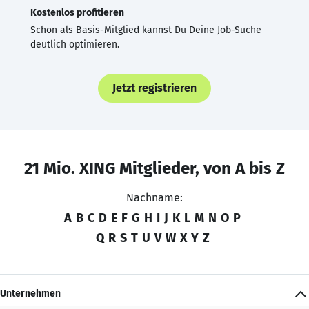
Kostenlos profitieren
Schon als Basis-Mitglied kannst Du Deine Job-Suche
deutlich optimieren.
Jetzt registrieren
21 Mio. XING Mitglieder, von A bis Z
Nachname:
A
B
C
D
E
F
G
H
I
J
K
L
M
N
O
P
Q
R
S
T
U
V
W
X
Y
Z
Unternehmen