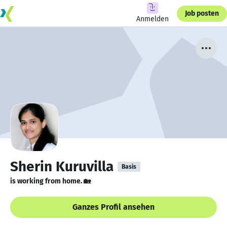
Job posten
Anmelden
Sherin Kuruvilla
Basis
is working from home. 🏡
Ganzes Profil ansehen