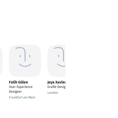
Fatih Gülen
Jaya Xavier
Nathan Guo
User Experience
Grafik-Designer
Senior product
Designer
designer
London
Frankfurt am Main
München