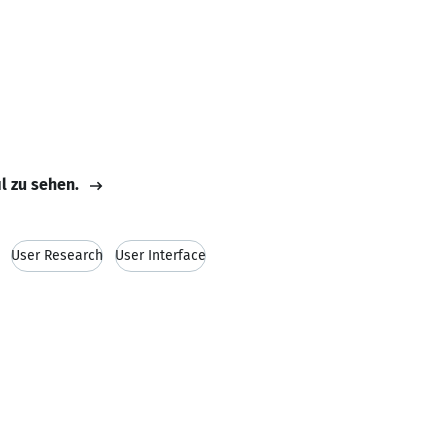
il zu sehen.
User Research
User Interface