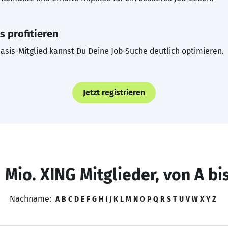
s profitieren
asis-Mitglied kannst Du Deine Job-Suche deutlich optimieren.
Jetzt registrieren
 Mio. XING Mitglieder, von A bi
Nachname:
A
B
C
D
E
F
G
H
I
J
K
L
M
N
O
P
Q
R
S
T
U
V
W
X
Y
Z