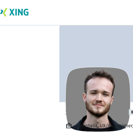
Sherman Wright
B
Angestellt, UX/UI Designer