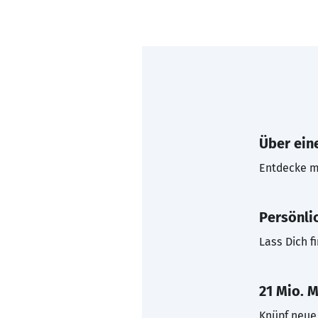
Über eine
Entdecke mi
Persönli
Lass Dich f
21 Mio. M
Knüpf neue 