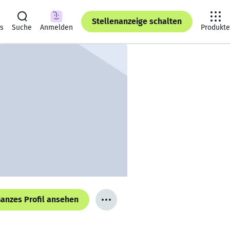
Stellenanzeige schalten
ts
Suche
Anmelden
Produkte
anzes Profil ansehen