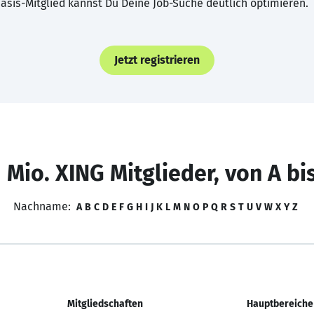
asis-Mitglied kannst Du Deine Job-Suche deutlich optimieren.
Jetzt registrieren
 Mio. XING Mitglieder, von A bi
Nachname:
A
B
C
D
E
F
G
H
I
J
K
L
M
N
O
P
Q
R
S
T
U
V
W
X
Y
Z
Mitgliedschaften
Hauptbereiche