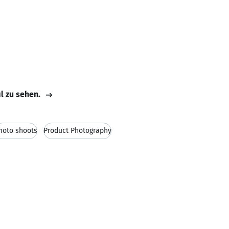
il zu sehen.
hoto shoots
Product Photography