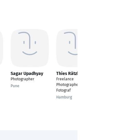
Sagar Upadhyay
Thies Rätzke
Ying Tang
Photographer
Freelance
freelance
Photographer /
photographer
Pune
Fotograf
Köln
Hamburg