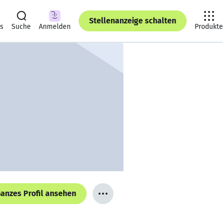
Stellenanzeige schalten
ts
Suche
Anmelden
Produkte
anzes Profil ansehen