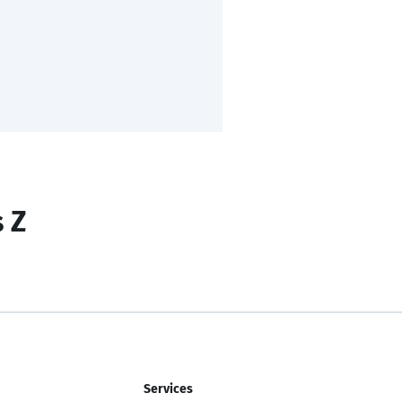
s Z
Services