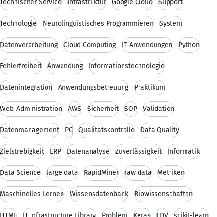
Technischer Service
Infrastruktur
Google Cloud
Support
Technologie
Neurolinguistisches Programmieren
System
Datenverarbeitung
Cloud Computing
IT-Anwendungen
Python
Fehlerfreiheit
Anwendung
Informationstechnologie
Datenintegration
Anwendungsbetreuung
Praktikum
Web-Administration
AWS
Sicherheit
SOP
Validation
Datenmanagement
PC
Qualitätskontrolle
Data Quality
Zielstrebigkeit
ERP
Datenanalyse
Zuverlässigkeit
Informatik
Data Science
large data
RapidMiner
raw data
Metriken
Maschinelles Lernen
Wissensdatenbank
Biowissenschaften
HTML
IT Infrastructure Library
Problem
Keras
EDV
scikit-learn