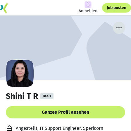
Job posten
Anmelden
Shini T R
Basis
Ganzes Profil ansehen
Angestellt, IT Support Engineer, Spericorn