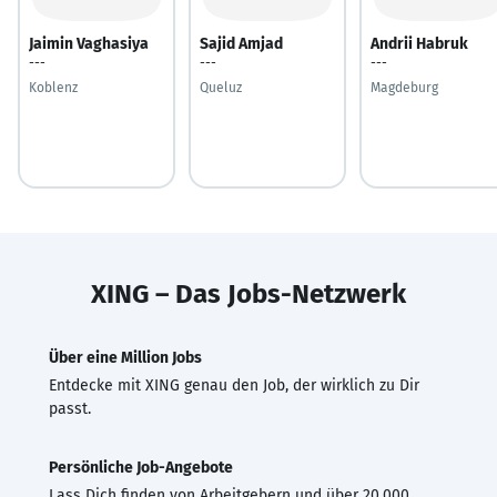
Jaimin Vaghasiya
Sajid Amjad
Andrii Habruk
---
---
---
Koblenz
Queluz
Magdeburg
XING – Das Jobs-Netzwerk
Über eine Million Jobs
Entdecke mit XING genau den Job, der wirklich zu Dir
passt.
Persönliche Job-Angebote
Lass Dich finden von Arbeitgebern und über 20.000