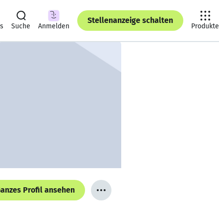
Stellenanzeige schalten
ts
Suche
Anmelden
Produkte
anzes Profil ansehen