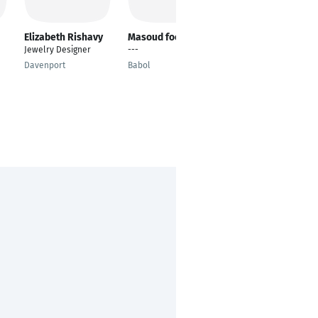
Elizabeth Rishavy
Masoud fooladi
FATMA GÜLSÜM
ÖZCAN
Jewelry Designer
---
---
Davenport
Babol
Düsseldorf