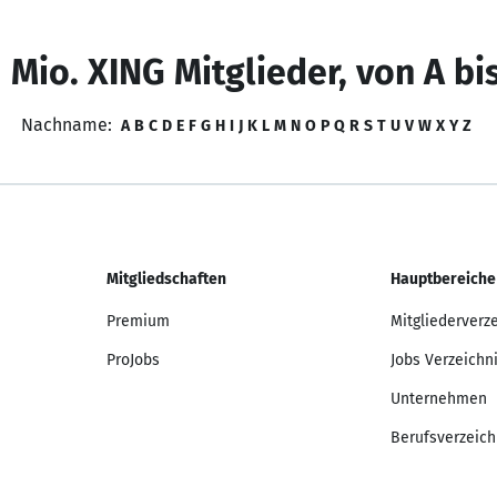
 Mio. XING Mitglieder, von A bi
Nachname:
A
B
C
D
E
F
G
H
I
J
K
L
M
N
O
P
Q
R
S
T
U
V
W
X
Y
Z
Mitgliedschaften
Hauptbereiche
Premium
Mitgliederverz
ProJobs
Jobs Verzeichn
Unternehmen
Berufsverzeich