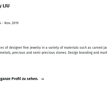
y LIU
4 - Nov. 2019
s of designer fine jewelry in a variety of materials such as carved j
s metals, precious and semi-precious stones. Design branding and mark
 ganze Profil zu sehen.