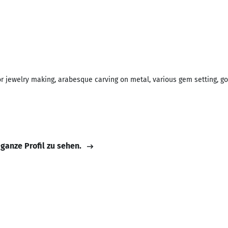
r jewelry making, arabesque carving on metal, various gem setting, g
 ganze Profil zu sehen.