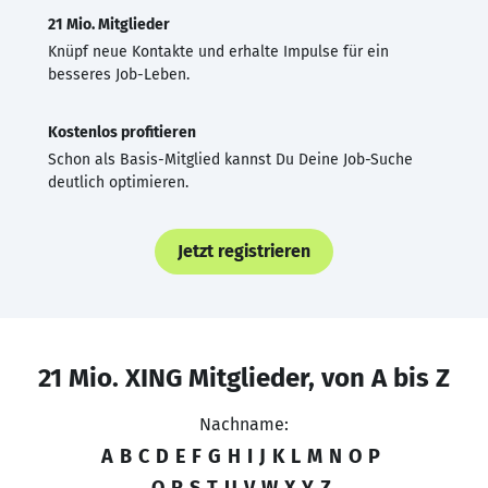
21 Mio. Mitglieder
Knüpf neue Kontakte und erhalte Impulse für ein
besseres Job-Leben.
Kostenlos profitieren
Schon als Basis-Mitglied kannst Du Deine Job-Suche
deutlich optimieren.
Jetzt registrieren
21 Mio. XING Mitglieder, von A bis Z
Nachname:
A
B
C
D
E
F
G
H
I
J
K
L
M
N
O
P
Q
R
S
T
U
V
W
X
Y
Z