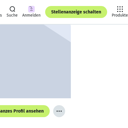
Stellenanzeige schalten
ts
Suche
Anmelden
Produkte
anzes Profil ansehen