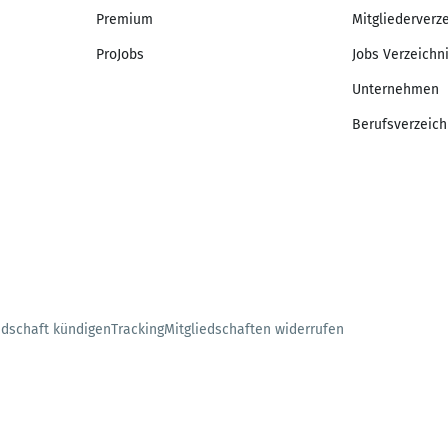
Premium
Mitgliederverz
ProJobs
Jobs Verzeichn
Unternehmen
Berufsverzeich
edschaft kündigen
Tracking
Mitgliedschaften widerrufen