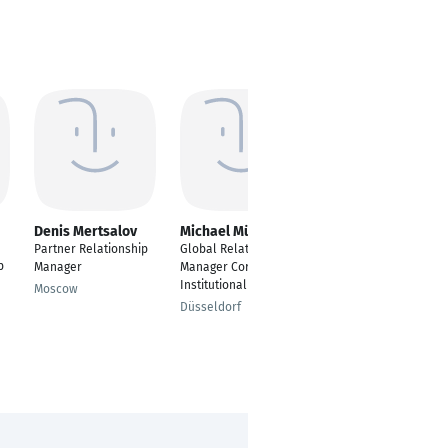
Denis Mertsalov
Michael Müller
Sarah
Kwasniewski
Partner Relationship
Global Relationship
p
Sales Admin
Manager
Manager Corporate &
Independent Toy
Institutional Banking
Moscow
Shops
Düsseldorf
Essen