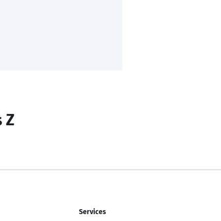
s Z
Services