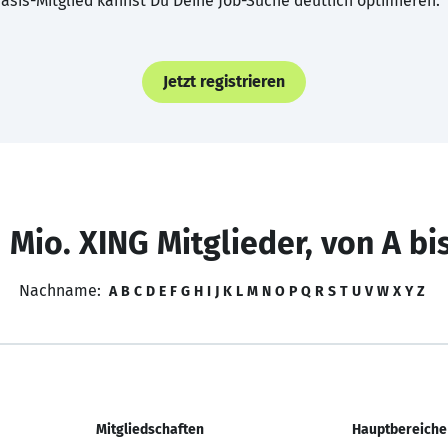
asis-Mitglied kannst Du Deine Job-Suche deutlich optimieren.
Jetzt registrieren
 Mio. XING Mitglieder, von A bi
Nachname:
A
B
C
D
E
F
G
H
I
J
K
L
M
N
O
P
Q
R
S
T
U
V
W
X
Y
Z
Mitgliedschaften
Hauptbereiche