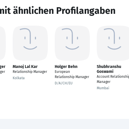
mit ähnlichen Profilangaben
ger
Manoj Lal Kar
Holger Behn
Shubhranshu
Goswami
ger
Relationship Manager
European
Account Relationshi
Relationship Manager
Kolkata
Manager
D/A/CH/EU
Mumbai