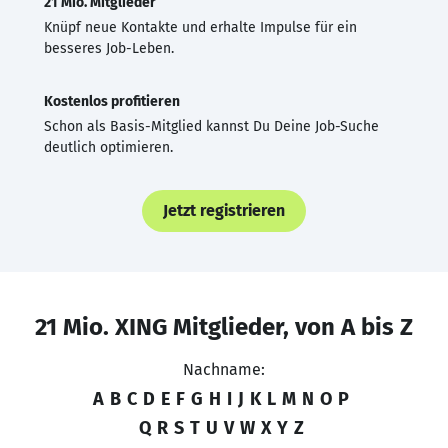
21 Mio. Mitglieder
Knüpf neue Kontakte und erhalte Impulse für ein
besseres Job-Leben.
Kostenlos profitieren
Schon als Basis-Mitglied kannst Du Deine Job-Suche
deutlich optimieren.
Jetzt registrieren
21 Mio. XING Mitglieder, von A bis Z
Nachname:
A
B
C
D
E
F
G
H
I
J
K
L
M
N
O
P
Q
R
S
T
U
V
W
X
Y
Z