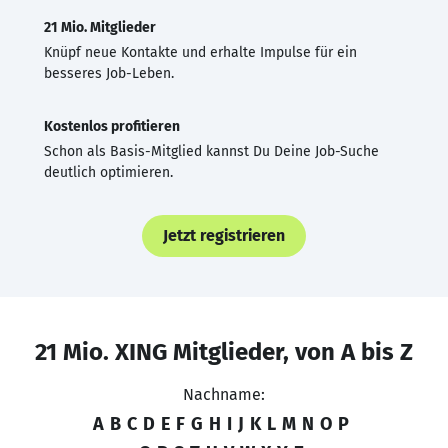
21 Mio. Mitglieder
Knüpf neue Kontakte und erhalte Impulse für ein
besseres Job-Leben.
Kostenlos profitieren
Schon als Basis-Mitglied kannst Du Deine Job-Suche
deutlich optimieren.
Jetzt registrieren
21 Mio. XING Mitglieder, von A bis Z
Nachname:
A
B
C
D
E
F
G
H
I
J
K
L
M
N
O
P