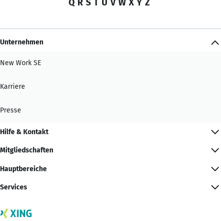
Q
R
S
T
U
V
W
X
Y
Z
Unternehmen
New Work SE
Karriere
Presse
Hilfe & Kontakt
Mitgliedschaften
Hauptbereiche
Services