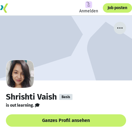
Job posten
Anmelden
Shrishti Vaish
Basis
is out learning. 🎓
Ganzes Profil ansehen