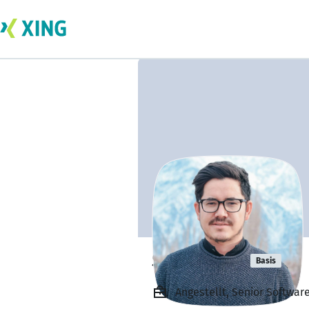
Shujaat ali
Basis
Angestellt, Senior Softwar