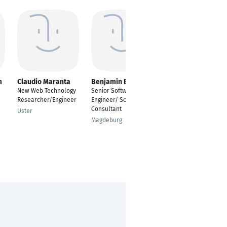
m
Claudio Maranta
Benjamin Becker
Saumyadip Das
New Web Technology
Senior Software
Senior Systems
Researcher/Engineer
Engineer/ Software
Engineer
Consultant
Uster
Stuttgart
Magdeburg