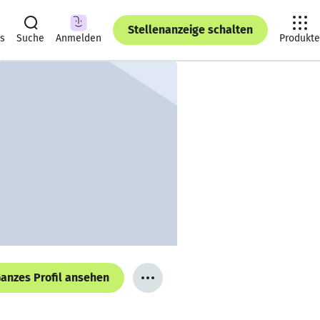
Stellenanzeige schalten
ts
Suche
Anmelden
Produkte
anzes Profil ansehen