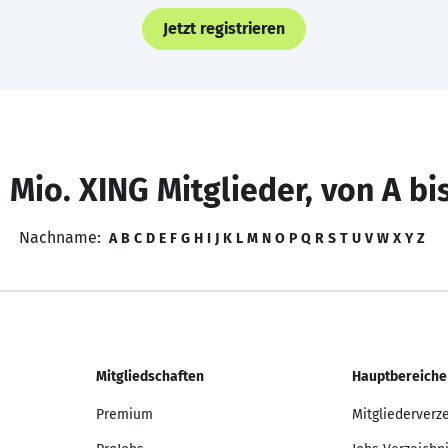
Jetzt registrieren
 Mio. XING Mitglieder, von A bi
Nachname:
A
B
C
D
E
F
G
H
I
J
K
L
M
N
O
P
Q
R
S
T
U
V
W
X
Y
Z
Mitgliedschaften
Hauptbereiche
Premium
Mitgliederverz