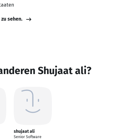
Staaten
e zu sehen.
anderen Shujaat ali?
shujaat ali
Senior Software