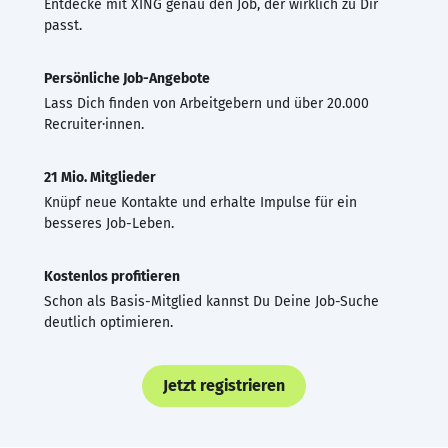
Entdecke mit XING genau den Job, der wirklich zu Dir
passt.
Persönliche Job-Angebote
Lass Dich finden von Arbeitgebern und über 20.000
Recruiter·innen.
21 Mio. Mitglieder
Knüpf neue Kontakte und erhalte Impulse für ein
besseres Job-Leben.
Kostenlos profitieren
Schon als Basis-Mitglied kannst Du Deine Job-Suche
deutlich optimieren.
Jetzt registrieren