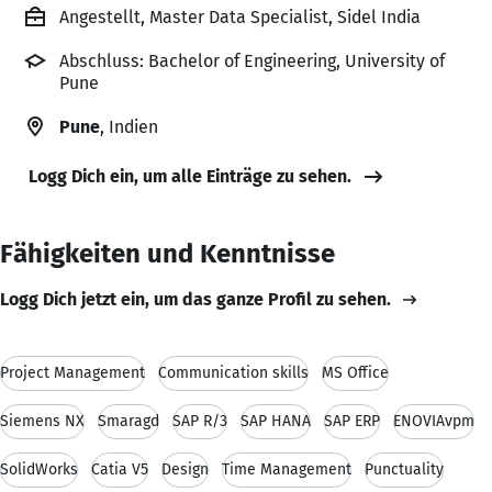
Angestellt, Master Data Specialist, Sidel India
Abschluss: Bachelor of Engineering, University of
Pune
Pune
, Indien
Logg Dich ein, um alle Einträge zu sehen.
Fähigkeiten und Kenntnisse
Logg Dich jetzt ein, um das ganze Profil zu sehen.
Project Management
Communication skills
MS Office
Siemens NX
Smaragd
SAP R/3
SAP HANA
SAP ERP
ENOVIAvpm
SolidWorks
Catia V5
Design
Time Management
Punctuality