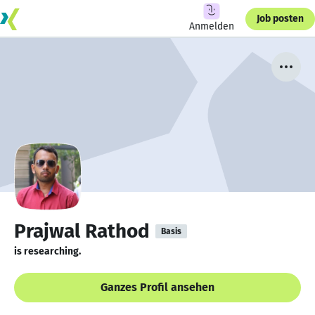
Job posten
Anmelden
Prajwal Rathod
Basis
is researching.
Ganzes Profil ansehen