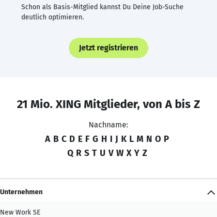
Schon als Basis-Mitglied kannst Du Deine Job-Suche
deutlich optimieren.
Jetzt registrieren
21 Mio. XING Mitglieder, von A bis Z
Nachname:
A
B
C
D
E
F
G
H
I
J
K
L
M
N
O
P
Q
R
S
T
U
V
W
X
Y
Z
Unternehmen
New Work SE