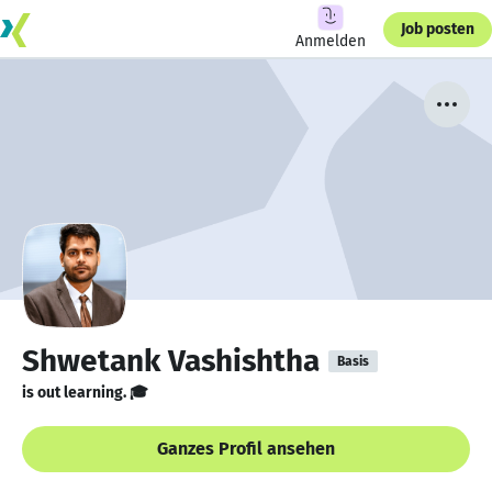
Job posten
Anmelden
Shwetank Vashishtha
Basis
is out learning. 🎓
Ganzes Profil ansehen