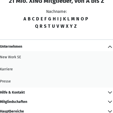
21 Mio. XING Mitglieder, von A bis Z
Nachname:
A
B
C
D
E
F
G
H
I
J
K
L
M
N
O
P
Q
R
S
T
U
V
W
X
Y
Z
Unternehmen
New Work SE
Karriere
Presse
Hilfe & Kontakt
Mitgliedschaften
Hauptbereiche