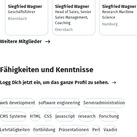
Siegfried Wagner
Siegfried Wagner
Siegfried Wagner
Geschäftsführer
Head of Sales, Senior
Research Maritime
Sales Management,
Science
Allensbach
Coaching
Hamburg
Ebersbach
Weitere Mitglieder
Fähigkeiten und Kenntnisse
Logg Dich jetzt ein, um das ganze Profil zu sehen.
web development
software engineering
Serveradministration
CMS Systeme
HTML
CSS
Javascript
research
Forschung
Lehrtätigkeiten
Fortbildung
Präsentationen
Perl
Vaadin