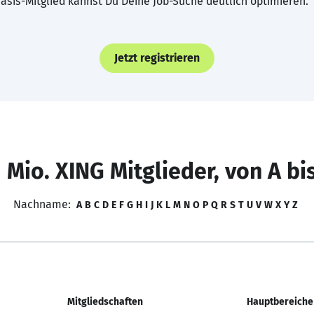
asis-Mitglied kannst Du Deine Job-Suche deutlich optimieren.
Jetzt registrieren
 Mio. XING Mitglieder, von A bi
Nachname:
A
B
C
D
E
F
G
H
I
J
K
L
M
N
O
P
Q
R
S
T
U
V
W
X
Y
Z
Mitgliedschaften
Hauptbereiche