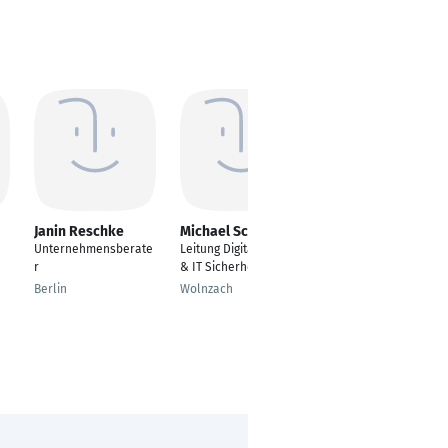
Janin Reschke
Michael Schreyer
Jana Koch
Unternehmensberate
Leitung Digitalisierung
Marketing & Sales
r
& IT Sicherheit
Assistant
Berlin
Wolnzach
Stade