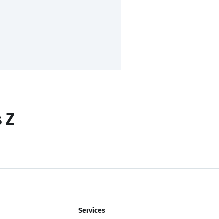
s Z
Services