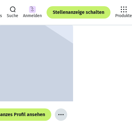
Stellenanzeige schalten
ts
Suche
Anmelden
Produkte
anzes Profil ansehen