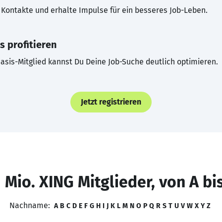
Kontakte und erhalte Impulse für ein besseres Job-Leben.
s profitieren
asis-Mitglied kannst Du Deine Job-Suche deutlich optimieren.
Jetzt registrieren
 Mio. XING Mitglieder, von A bi
Nachname:
A
B
C
D
E
F
G
H
I
J
K
L
M
N
O
P
Q
R
S
T
U
V
W
X
Y
Z