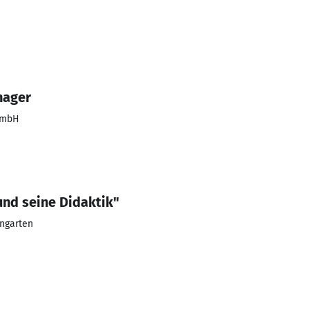
nager
GmbH
und seine Didaktik"
ngarten