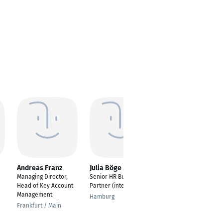
Andreas Franz
Julia Böge
Florian Kaindl
Managing Director,
Senior HR Business
Geschäftsführer
Head of Key Account
Partner (interim)
Koblenz
Management
Hamburg
Frankfurt / Main