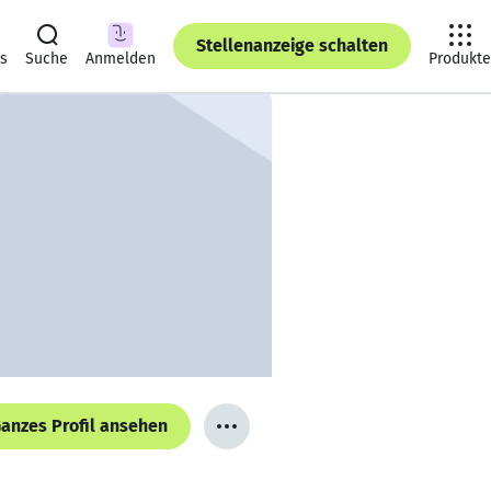
Stellenanzeige schalten
ts
Suche
Anmelden
Produkte
anzes Profil ansehen