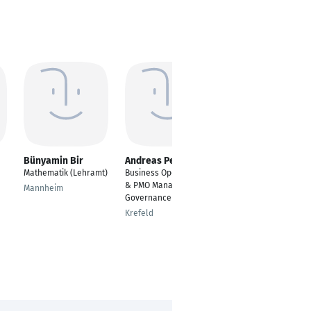
Bünyamin Bir
Andreas Peters
Benjamin Klefisch
Mathematik (Lehramt)
Business Operations
Technical Project
& PMO Manager |
Leader
Mannheim
Governance & Scaling
Köln
Krefeld