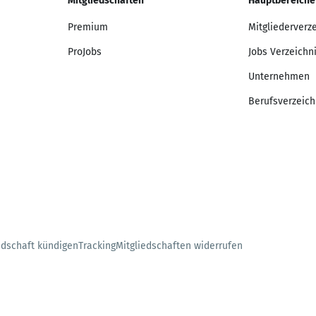
Mitgliedschaften
Hauptbereiche
Premium
Mitgliederverz
ProJobs
Jobs Verzeichn
Unternehmen
Berufsverzeich
edschaft kündigen
Tracking
Mitgliedschaften widerrufen