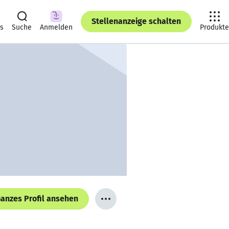
Stellenanzeige schalten
ts
Suche
Anmelden
Produkte
anzes Profil ansehen