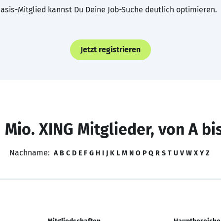
asis-Mitglied kannst Du Deine Job-Suche deutlich optimieren.
Jetzt registrieren
 Mio. XING Mitglieder, von A bi
Nachname:
A
B
C
D
E
F
G
H
I
J
K
L
M
N
O
P
Q
R
S
T
U
V
W
X
Y
Z