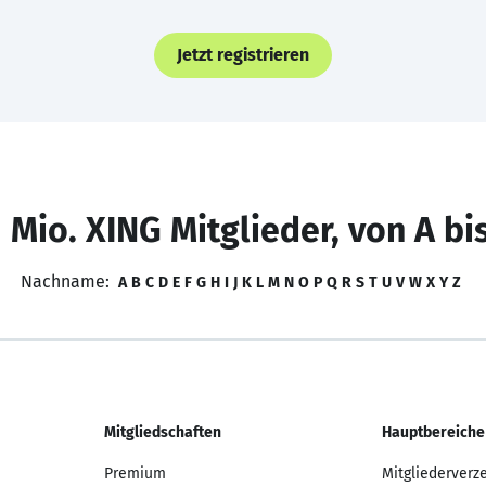
Jetzt registrieren
 Mio. XING Mitglieder, von A bi
Nachname:
A
B
C
D
E
F
G
H
I
J
K
L
M
N
O
P
Q
R
S
T
U
V
W
X
Y
Z
Mitgliedschaften
Hauptbereiche
Premium
Mitgliederverz