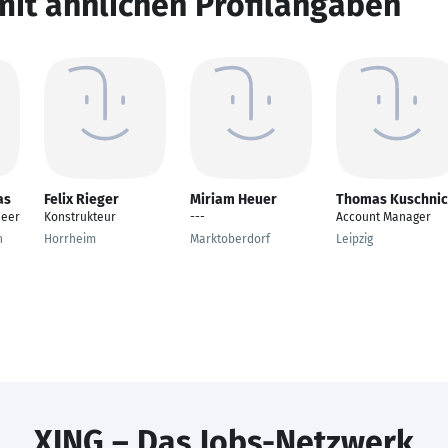
mit ähnlichen Profilangaben
as
Felix Rieger
Miriam Heuer
Thomas Kuschni
neer
Konstrukteur
---
Account Manager
n
Horrheim
Marktoberdorf
Leipzig
XING – Das Jobs-Netzwerk