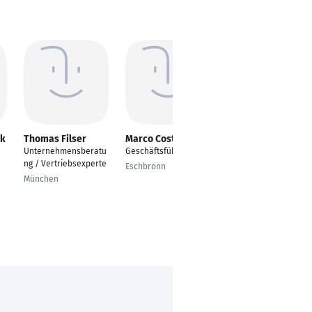
ck
Thomas Filser
Marco Costantino
Birgt Schmidt
Unternehmensberatu
Geschäftsführer
Pre-sales
ng / Vertriebsexperte
management
Eschbronn
München
Herdorf