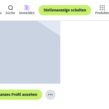
Stellenanzeige schalten
ts
Suche
Anmelden
Produkte
anzes Profil ansehen