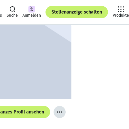
Stellenanzeige schalten
ts
Suche
Anmelden
Produkte
anzes Profil ansehen