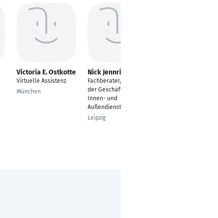
Victoria E. Ostkotte
Nick Jennrich
Madita Berndt
Virtuelle Assistenz
Fachberater, Assistent
Außendienstmitarbeit
der Geschäftsleitung,
er
München
Innen- und
Derschen
Außendienst
Leipzig