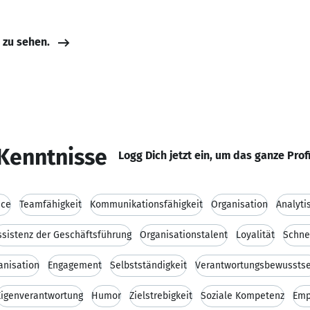
e zu sehen.
Kenntnisse
Logg Dich jetzt ein, um das ganze Prof
ice
Teamfähigkeit
Kommunikationsfähigkeit
Organisation
Analyti
ssistenz der Geschäftsführung
Organisationstalent
Loyalität
Schne
anisation
Engagement
Selbstständigkeit
Verantwortungsbewusstse
Eigenverantwortung
Humor
Zielstrebigkeit
Soziale Kompetenz
Emp