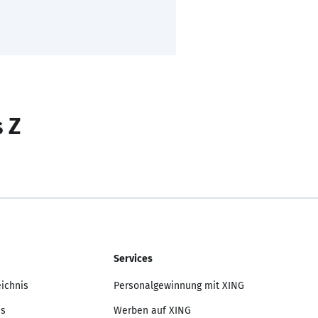
s Z
Services
eichnis
Personalgewinnung mit XING
is
Werben auf XING