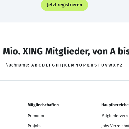
Jetzt registrieren
 Mio. XING Mitglieder, von A bi
Nachname:
A
B
C
D
E
F
G
H
I
J
K
L
M
N
O
P
Q
R
S
T
U
V
W
X
Y
Z
Mitgliedschaften
Hauptbereiche
Premium
Mitgliederverz
ProJobs
Jobs Verzeichn