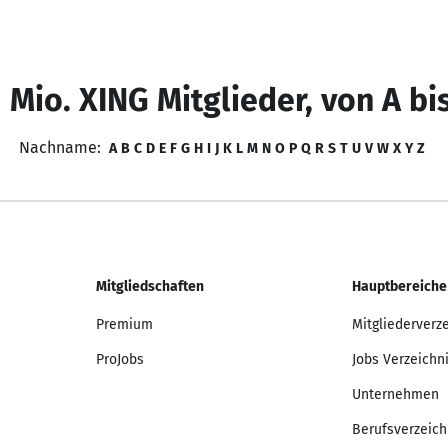
 Mio. XING Mitglieder, von A bi
Nachname:
A
B
C
D
E
F
G
H
I
J
K
L
M
N
O
P
Q
R
S
T
U
V
W
X
Y
Z
Mitgliedschaften
Hauptbereiche
Premium
Mitgliederverz
ProJobs
Jobs Verzeichn
Unternehmen
Berufsverzeich