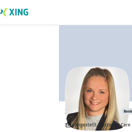
Silke Scheffler
Basi
Angestellt, Customer Car