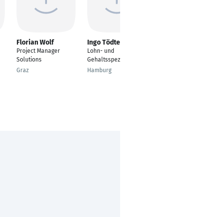
Florian Wolf
Ingo Tödter
Janine Biewald
Project Manager
Lohn- und
Customer Care
Solutions
Gehaltsspezialist
Manager
Graz
Hamburg
Dorsten