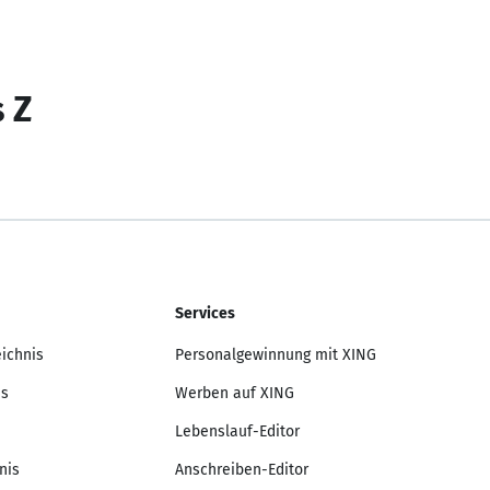
s Z
Services
eichnis
Personalgewinnung mit XING
is
Werben auf XING
Lebenslauf-Editor
nis
Anschreiben-Editor