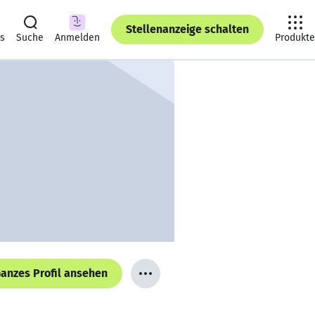
Stellenanzeige schalten
ts
Suche
Anmelden
Produkte
anzes Profil ansehen