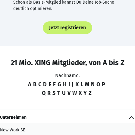
Schon als Basis-Mitglied kannst Du Deine Job-Suche
deutlich optimieren.
Jetzt registrieren
21 Mio. XING Mitglieder, von A bis Z
Nachname:
A
B
C
D
E
F
G
H
I
J
K
L
M
N
O
P
Q
R
S
T
U
V
W
X
Y
Z
Unternehmen
New Work SE