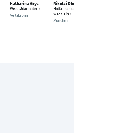
Katharina Gryc
Nikolai Ohme
Pia Makurath
n
Wiss. Mitarbeiterin
Notfallsanitäter und
Business
Wachleiter
Development
Veitsbronn
Representative
München
Heilbronn