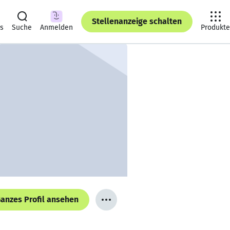
Stellenanzeige schalten
ts
Suche
Anmelden
Produkte
anzes Profil ansehen