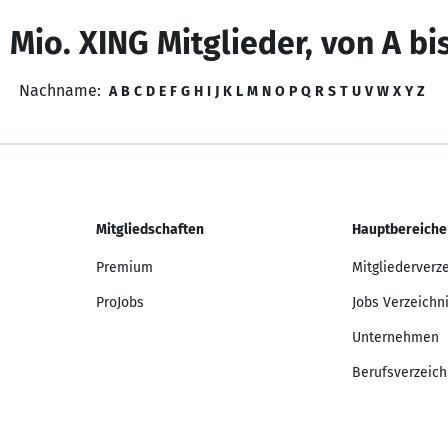
 Mio. XING Mitglieder, von A bi
Nachname:
A
B
C
D
E
F
G
H
I
J
K
L
M
N
O
P
Q
R
S
T
U
V
W
X
Y
Z
Mitgliedschaften
Hauptbereiche
Premium
Mitgliederverz
ProJobs
Jobs Verzeichn
Unternehmen
Berufsverzeich