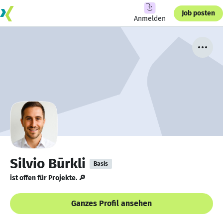
Job posten
Anmelden
Silvio Būrkli
Basis
ist offen für Projekte. 🔎
Ganzes Profil ansehen