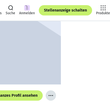
Stellenanzeige schalten
ts
Suche
Anmelden
Produkte
anzes Profil ansehen