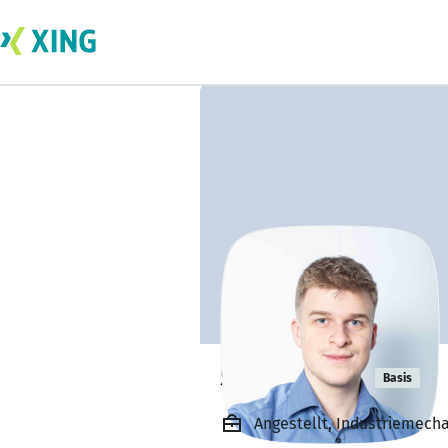
Simon Enns
Basis
Angestellt, Industriemech