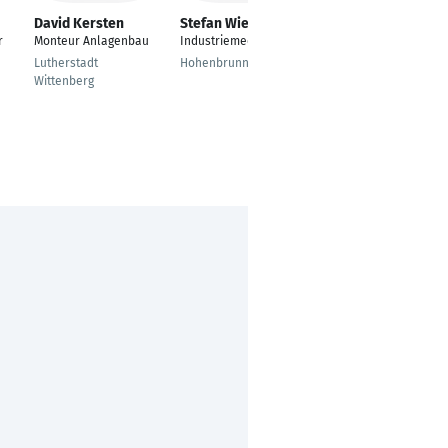
David Kersten
Stefan Wiesgickl
Patrick Hensel
r
Monteur Anlagenbau
Industriemechaniker
---
Lutherstadt
Hohenbrunn
Biessenhofen
Wittenberg