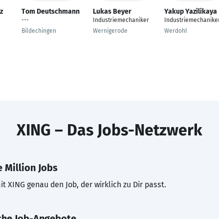
z
Tom Deutschmann
Lukas Beyer
Yakup Yazilikaya
---
Industriemechaniker
Industriemechanike
Bildechingen
Wernigerode
Werdohl
XING – Das Jobs-Netzwerk
 Million Jobs
t XING genau den Job, der wirklich zu Dir passt.
che Job-Angebote