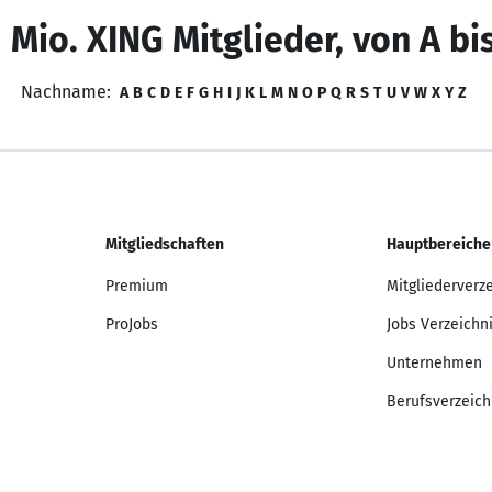
 Mio. XING Mitglieder, von A bi
Nachname:
A
B
C
D
E
F
G
H
I
J
K
L
M
N
O
P
Q
R
S
T
U
V
W
X
Y
Z
Mitgliedschaften
Hauptbereiche
Premium
Mitgliederverz
ProJobs
Jobs Verzeichn
Unternehmen
Berufsverzeich