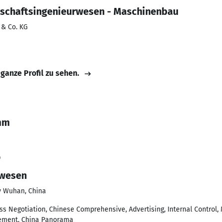
tschaftsingenieurwesen - Maschinenbau
& Co. KG
 ganze Profil zu sehen.
mm
9
rwesen
y Wuhan, China
s Negotiation, Chinese Comprehensive, Advertising, Internal Control
ement, China Panorama