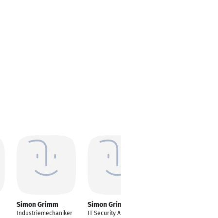
Simon Grimm
Simon Grimm
Simon Grimm
Industriemechaniker
IT Security Analyst
Senior Engineer