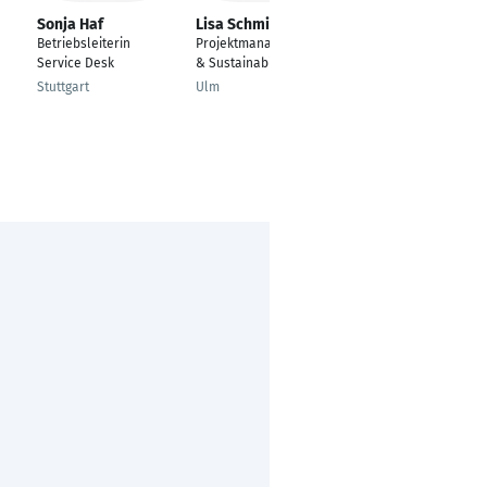
Sonja Haf
Lisa Schmidberger
Azeem Shaik
Betriebsleiterin
Projektmanagerin CSR
Local Sourcing &
Service Desk
& Sustainabilty
Purchasing Manager
Stuttgart
Ulm
Kempten