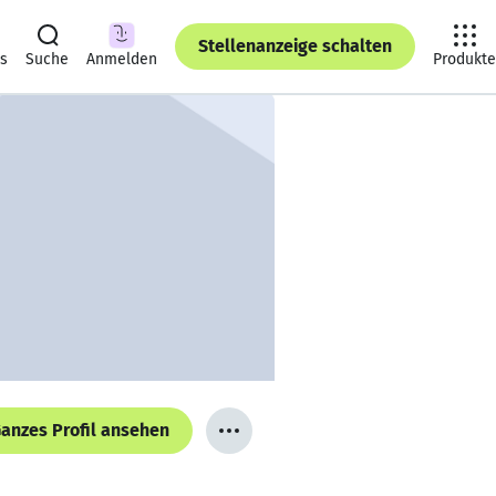
Stellenanzeige schalten
ts
Suche
Anmelden
Produkte
anzes Profil ansehen