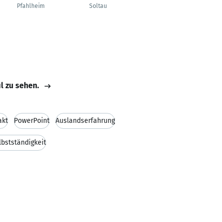
Systems &
Pfahlheim
Soltau
Technology
Stuttgart
il zu sehen.
akt
PowerPoint
Auslandserfahrung
lbstständigkeit