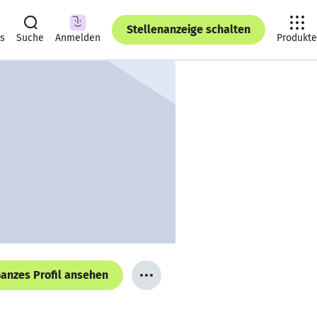
Stellenanzeige schalten
ts
Suche
Anmelden
Produkte
anzes Profil ansehen