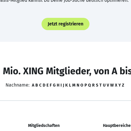
asis-Mitglied kannst Du Deine Job-Suche deutlich optimieren.
Jetzt registrieren
 Mio. XING Mitglieder, von A bi
Nachname:
A
B
C
D
E
F
G
H
I
J
K
L
M
N
O
P
Q
R
S
T
U
V
W
X
Y
Z
Mitgliedschaften
Hauptbereiche