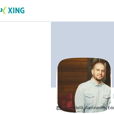
Simon Pospischil
Angestellt, Gastronom, Eda