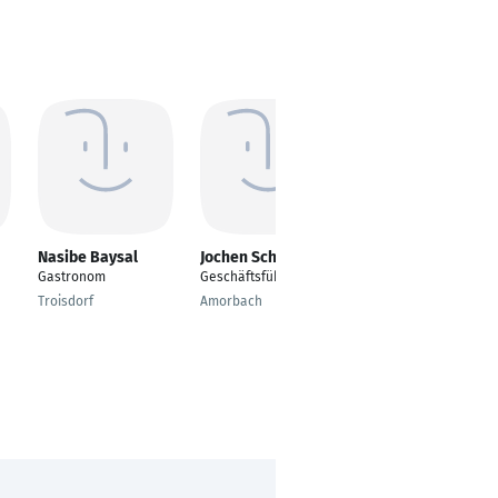
Nasibe Baysal
Jochen Schenk
Roberta Nogarole
Gastronom
Geschäftsführer
Serviceleiterin
Troisdorf
Amorbach
Bad Neuenahr