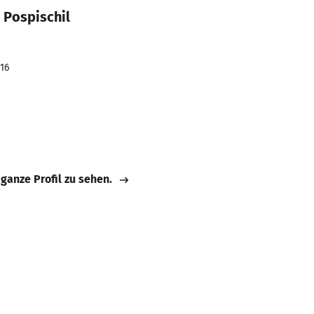
 Pospischil
016
 ganze Profil zu sehen.