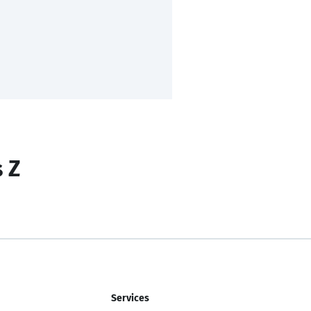
s Z
Services