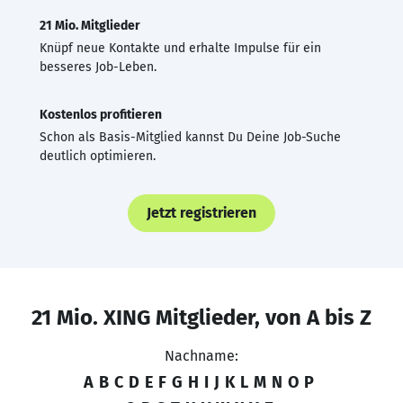
21 Mio. Mitglieder
Knüpf neue Kontakte und erhalte Impulse für ein
besseres Job-Leben.
Kostenlos profitieren
Schon als Basis-Mitglied kannst Du Deine Job-Suche
deutlich optimieren.
Jetzt registrieren
21 Mio. XING Mitglieder, von A bis Z
Nachname:
A
B
C
D
E
F
G
H
I
J
K
L
M
N
O
P