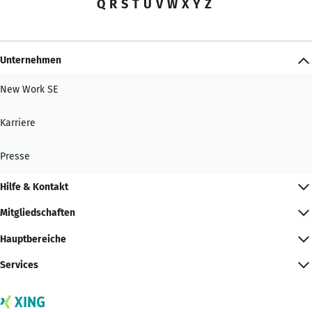
Q
R
S
T
U
V
W
X
Y
Z
Unternehmen
New Work SE
Karriere
Presse
Hilfe & Kontakt
Mitgliedschaften
Hauptbereiche
Services