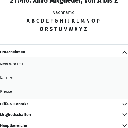
21 Mio. XING Mitglieder, von A bis Z
Nachname:
A
B
C
D
E
F
G
H
I
J
K
L
M
N
O
P
Q
R
S
T
U
V
W
X
Y
Z
Unternehmen
New Work SE
Karriere
Presse
Hilfe & Kontakt
Mitgliedschaften
Hauptbereiche