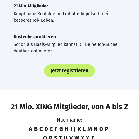
21 Mio. Mitglieder
Knüpf neue Kontakte und erhalte Impulse für ein
besseres Job-Leben.
Kostenlos profitieren
Schon als Basis-Mitglied kannst Du Deine Job-Suche
deutlich optimieren.
Jetzt registrieren
21 Mio. XING Mitglieder, von A bis Z
Nachname:
A
B
C
D
E
F
G
H
I
J
K
L
M
N
O
P
Q
R
S
T
U
V
W
X
Y
Z