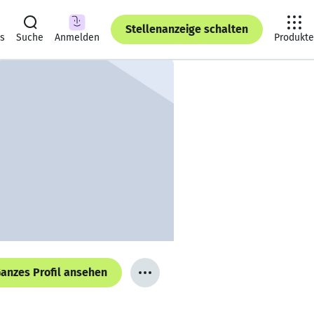
Stellenanzeige schalten
ts
Suche
Anmelden
Produkte
anzes Profil ansehen