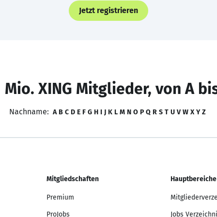
Jetzt registrieren
 Mio. XING Mitglieder, von A bi
Nachname:
A
B
C
D
E
F
G
H
I
J
K
L
M
N
O
P
Q
R
S
T
U
V
W
X
Y
Z
Mitgliedschaften
Hauptbereiche
Premium
Mitgliederverz
ProJobs
Jobs Verzeichn