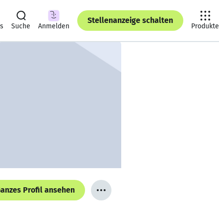
Stellenanzeige schalten
ts
Suche
Anmelden
Produkte
anzes Profil ansehen