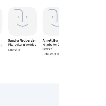
Sandra Neuberger
Annett Burkart
Tanja de Haas
st
Mitarbeiterin Vertrieb
Mitarbeiter Customer
Office Managerin
Service
Landshut
Frankfurt am Main
Helmstadt-Bargen