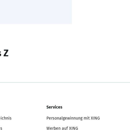
s Z
Services
eichnis
Personalgewinnung mit XING
is
Werben auf XING