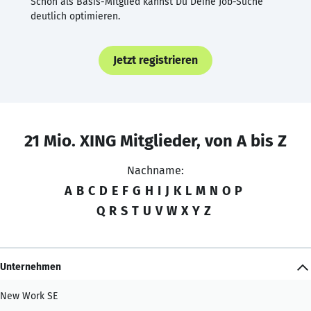
Schon als Basis-Mitglied kannst Du Deine Job-Suche
deutlich optimieren.
Jetzt registrieren
21 Mio. XING Mitglieder, von A bis Z
Nachname:
A
B
C
D
E
F
G
H
I
J
K
L
M
N
O
P
Q
R
S
T
U
V
W
X
Y
Z
Unternehmen
New Work SE