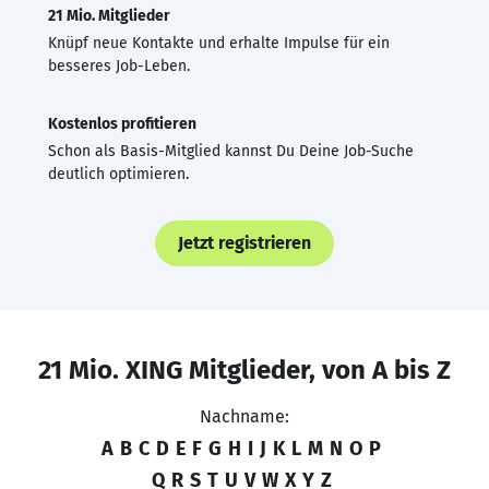
21 Mio. Mitglieder
Knüpf neue Kontakte und erhalte Impulse für ein
besseres Job-Leben.
Kostenlos profitieren
Schon als Basis-Mitglied kannst Du Deine Job-Suche
deutlich optimieren.
Jetzt registrieren
21 Mio. XING Mitglieder, von A bis Z
Nachname:
A
B
C
D
E
F
G
H
I
J
K
L
M
N
O
P
Q
R
S
T
U
V
W
X
Y
Z